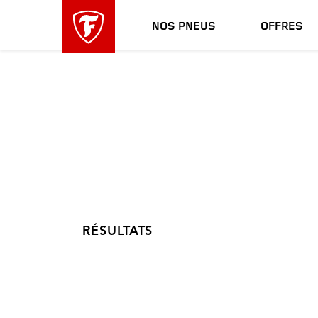
sauter
header
la
skipped
NOS PNEUS
OFFRES
navigation
principale
RÉSULTATS