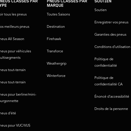
NEUS CLASSÉS PAR
PNEUS CLASSÉS PAR
SOUTIEN
YPE
MARQUE
Soutien
oir tous les pneus
Toutes Saisons
Enregistrer vos pneus
os meilleurs pneus
Destination
Garanties des pneus
neus All Season
Firehawk
Conditions d’utilisation
neus pour véhicules
Transforce
ultisegments
Politique de
Weathergrip
confidentialité
neus tout-terrain
Winterforce
Politique de
neus tout-terrain
confidentialité CA
neus pour berline/mini-
Énoncé d’accessibilité
ourgonnette
Droits de la personne
neus d’été
neus pour VUC/VUS