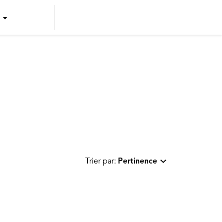
US ENGLISH
US SPANISH
CANADIAN ENGLISH
CANADIAN FRENCH
Trier par:
Pertinence