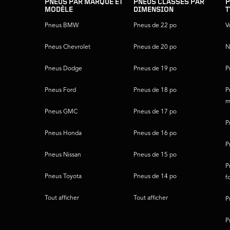
du
PNEUS PAR MARQUE ET
PNEUS CLASSÉS PAR
P
MODÈLE
DIMENSION
T
pied
de
Pneus BMW
Pneus de 22 po
V
page
Pneus Chevrolet
Pneus de 20 po
N
Pneus Dodge
Pneus de 19 po
P
Pneus Ford
Pneus de 18 po
P
m
Pneus GMC
Pneus de 17 po
P
Pneus Honda
Pneus de 16 po
P
Pneus Nissan
Pneus de 15 po
P
Pneus Toyota
Pneus de 14 po
f
Tout afficher
Tout afficher
P
P