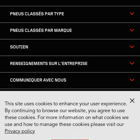
PNEUS CLASSÉS PAR TYPE
PNEUS CLASSÉS PAR MARQUE
SOUTIEN
RENSEIGNEMENTS SUR L’ENTREPRISE
COMMUNIQUER AVEC NOUS
This site uses cookies to enhance your user experience.
Restez connecté
By continuing to browse our website, you agree to use
these cookies. For more information on what cookies we
use and how to manage these cookies please visit our
Privacy policy
US English