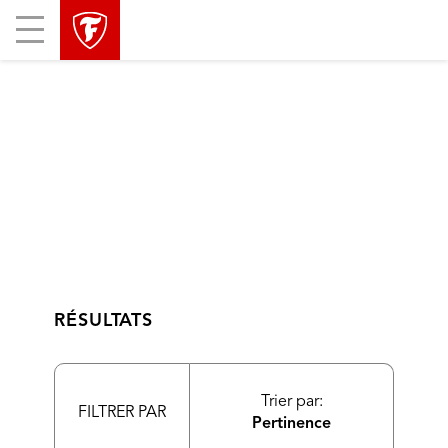
sauter
header
Mobile
la
skipped
Menu
navigation
principale
RÉSULTATS
Trier par:
FILTRER PAR
Pertinence