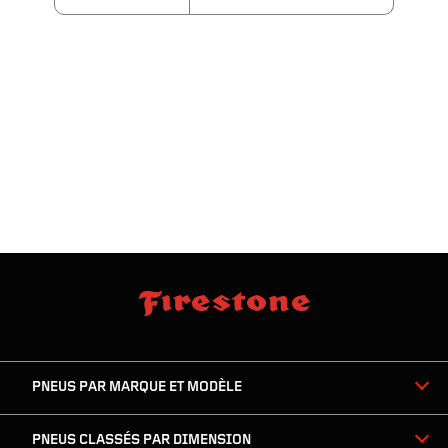
sauter
footer
la
skipped
navigation
du
PNEUS PAR MARQUE ET MODÈLE
pied
de
page
PNEUS CLASSÉS PAR DIMENSION