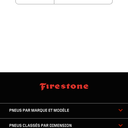
sauter
footer
la
skipped
navigation
du
PNEUS PAR MARQUE ET MODÈLE
pied
de
page
PNEUS CLASSÉS PAR DIMENSION