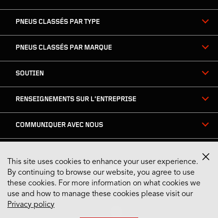
PNEUS CLASSÉS PAR TYPE
PNEUS CLASSÉS PAR MARQUE
SOUTIEN
RENSEIGNEMENTS SUR L’ENTREPRISE
COMMUNIQUER AVEC NOUS
This site uses cookies to enhance your user experience.
Restez connecté
By continuing to browse our website, you agree to use
these cookies. For more information on what cookies we
use and how to manage these cookies please visit our
Privacy policy
US English