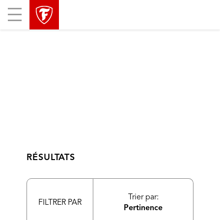
sauter
header
Mobile
la
skipped
Menu
navigation
principale
RÉSULTATS
Trier par:
FILTRER PAR
Pertinence