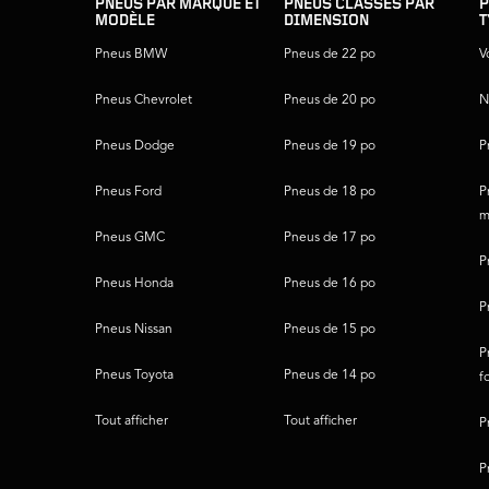
du
PNEUS PAR MARQUE ET
PNEUS CLASSÉS PAR
P
MODÈLE
DIMENSION
T
pied
de
Pneus BMW
Pneus de 22 po
V
page
Pneus Chevrolet
Pneus de 20 po
N
Pneus Dodge
Pneus de 19 po
P
Pneus Ford
Pneus de 18 po
P
m
Pneus GMC
Pneus de 17 po
P
Pneus Honda
Pneus de 16 po
P
Pneus Nissan
Pneus de 15 po
P
Pneus Toyota
Pneus de 14 po
f
Tout afficher
Tout afficher
P
P