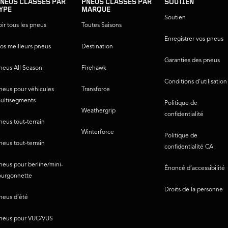
NEUS CLASSÉS PAR
PNEUS CLASSÉS PAR
SOUTIEN
YPE
MARQUE
Soutien
oir tous les pneus
Toutes Saisons
Enregistrer vos pneus
os meilleurs pneus
Destination
Garanties des pneus
neus All Season
Firehawk
Conditions d’utilisation
neus pour véhicules
Transforce
ultisegments
Politique de
Weathergrip
confidentialité
neus tout-terrain
Winterforce
Politique de
neus tout-terrain
confidentialité CA
neus pour berline/mini-
Énoncé d’accessibilité
ourgonnette
Droits de la personne
neus d’été
neus pour VUC/VUS