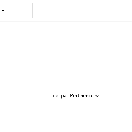
US ENGLISH
US SPANISH
CANADIAN ENGLISH
CANADIAN FRENCH
Trier par:
Pertinence