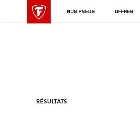
sauter
header
la
skipped
NOS PNEUS
OFFRES
navigation
principale
RÉSULTATS