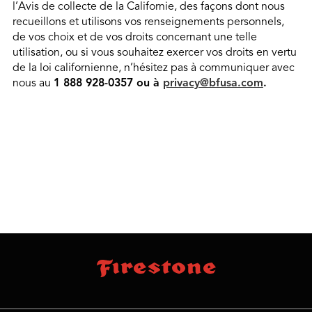
l’Avis de collecte de la Californie, des façons dont nous
recueillons et utilisons vos renseignements personnels,
de vos choix et de vos droits concernant une telle
utilisation, ou si vous souhaitez exercer vos droits en vertu
de la loi californienne, n’hésitez pas à communiquer avec
nous au
1 888 928-0357 ou à
privacy@bfusa.com
.
sauter
footer
la
skipped
navigation
du