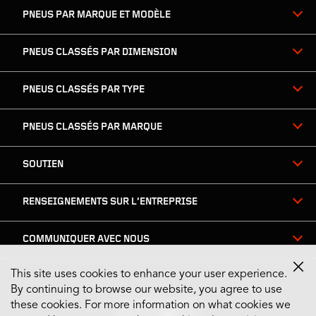
PNEUS PAR MARQUE ET MODÈLE
pied
de
page
PNEUS CLASSÉS PAR DIMENSION
PNEUS CLASSÉS PAR TYPE
PNEUS CLASSÉS PAR MARQUE
SOUTIEN
RENSEIGNEMENTS SUR L’ENTREPRISE
COMMUNIQUER AVEC NOUS
This site uses cookies to enhance your user experience.
By continuing to browse our website, you agree to use
Restez connecté
these cookies. For more information on what cookies we