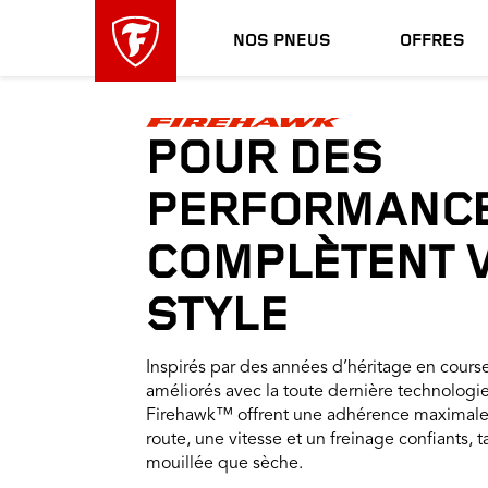
sauter
header
la
skipped
NOS PNEUS
OFFRES
navigation
principale
POUR DES
PERFORMANCE
COMPLÈTENT 
STYLE
Inspirés par des années d’héritage en cours
améliorés avec la toute dernière technologie
Firehawk™ offrent une adhérence maximale
route, une vitesse et un freinage confiants, 
mouillée que sèche.