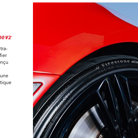
tra-
ier
onçu
 une
atique