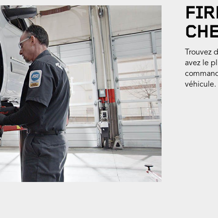
FIR
CHE
Trouvez d
avez le p
commandés
véhicule.