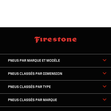
sauter
footer
la
skipped
navigation
du
PNEUS PAR MARQUE ET MODÈLE
pied
de
page
PNEUS CLASSÉS PAR DIMENSION
PNEUS CLASSÉS PAR TYPE
PNEUS CLASSÉS PAR MARQUE