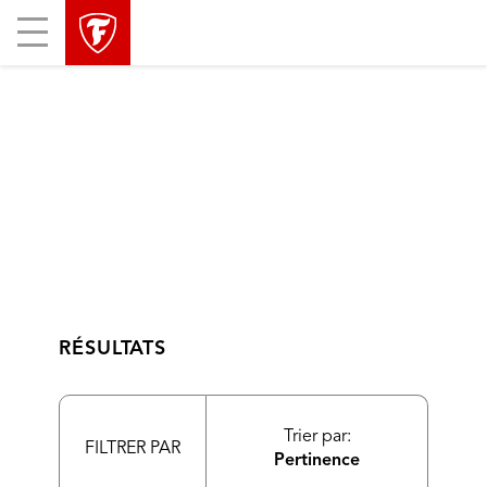
sauter
header
Mobile
la
skipped
Menu
navigation
principale
RÉSULTATS
Trier par:
FILTRER PAR
Pertinence