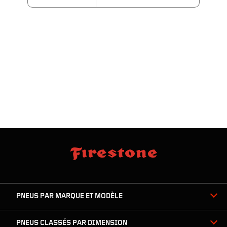
sauter
footer
la
skipped
navigation
du
PNEUS PAR MARQUE ET MODÈLE
pied
de
page
PNEUS CLASSÉS PAR DIMENSION