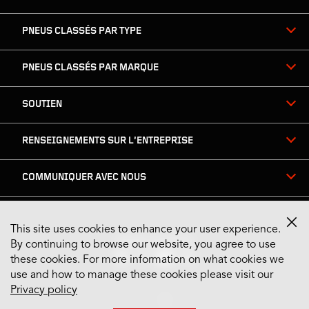
PNEUS CLASSÉS PAR TYPE
PNEUS CLASSÉS PAR MARQUE
SOUTIEN
RENSEIGNEMENTS SUR L’ENTREPRISE
COMMUNIQUER AVEC NOUS
This site uses cookies to enhance your user experience.
Restez connecté
By continuing to browse our website, you agree to use
these cookies. For more information on what cookies we
use and how to manage these cookies please visit our
Privacy policy
US English