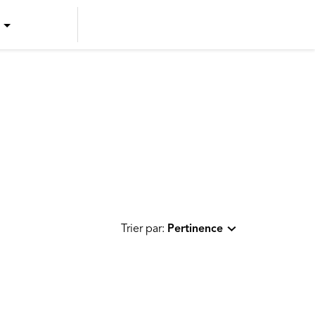
US ENGLISH
US SPANISH
CANADIAN ENGLISH
CANADIAN FRENCH
Trier par:
Pertinence