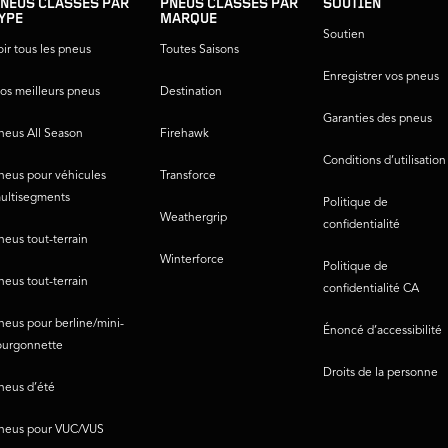
NEUS CLASSÉS PAR
PNEUS CLASSÉS PAR
SOUTIEN
YPE
MARQUE
Soutien
oir tous les pneus
Toutes Saisons
Enregistrer vos pneus
os meilleurs pneus
Destination
Garanties des pneus
neus All Season
Firehawk
Conditions d’utilisation
neus pour véhicules
Transforce
ultisegments
Politique de
Weathergrip
confidentialité
neus tout-terrain
Winterforce
Politique de
neus tout-terrain
confidentialité CA
neus pour berline/mini-
Énoncé d’accessibilité
ourgonnette
Droits de la personne
neus d’été
neus pour VUC/VUS