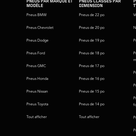
du
PNEUS PAR MARQUE ET
PNEUS CLASSÉS PAR
P
MODÈLE
DIMENSION
T
pied
de
Pneus BMW
Pneus de 22 po
V
page
Pneus Chevrolet
Pneus de 20 po
N
Pneus Dodge
Pneus de 19 po
P
Pneus Ford
Pneus de 18 po
P
m
Pneus GMC
Pneus de 17 po
P
Pneus Honda
Pneus de 16 po
P
Pneus Nissan
Pneus de 15 po
P
Pneus Toyota
Pneus de 14 po
f
Tout afficher
Tout afficher
P
P