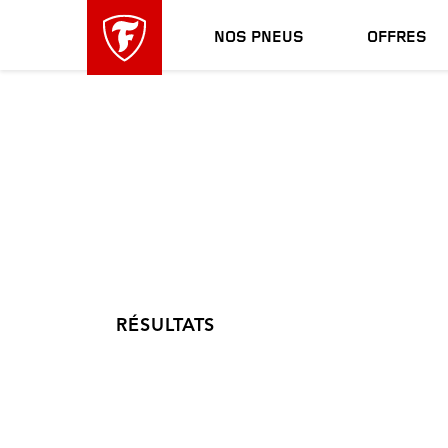
sauter
header
la
skipped
NOS PNEUS
OFFRES
navigation
principale
RÉSULTATS