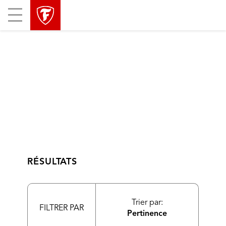
sauter
header
Mobile
la
skipped
Menu
navigation
principale
RÉSULTATS
Trier par:
FILTRER PAR
Pertinence