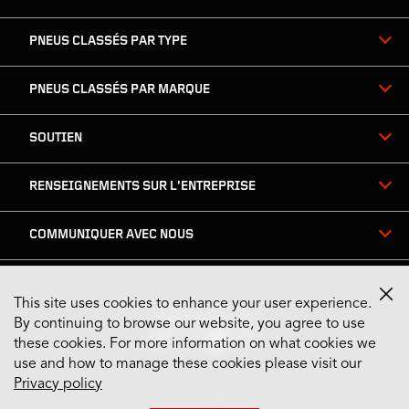
PNEUS CLASSÉS PAR TYPE
PNEUS CLASSÉS PAR MARQUE
SOUTIEN
RENSEIGNEMENTS SUR L’ENTREPRISE
COMMUNIQUER AVEC NOUS
This site uses cookies to enhance your user experience.
Restez connecté
By continuing to browse our website, you agree to use
these cookies. For more information on what cookies we
use and how to manage these cookies please visit our
Privacy policy
US English