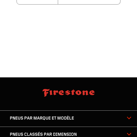
sauter
footer
la
skipped
navigation
du
PNEUS PAR MARQUE ET MODÈLE
pied
de
page
PNEUS CLASSÉS PAR DIMENSION