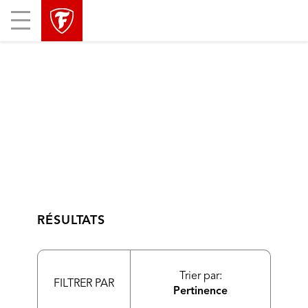
sauter
header
Mobile
la
skipped
Menu
navigation
principale
RÉSULTATS
Trier par:
FILTRER PAR
Pertinence