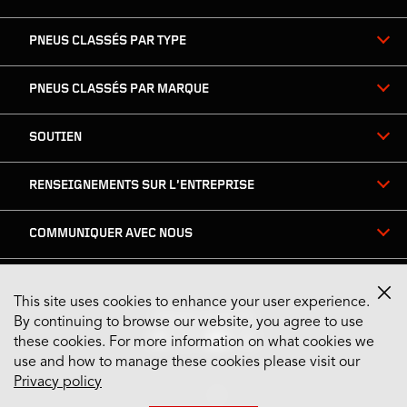
PNEUS CLASSÉS PAR TYPE
PNEUS CLASSÉS PAR MARQUE
SOUTIEN
RENSEIGNEMENTS SUR L’ENTREPRISE
COMMUNIQUER AVEC NOUS
This site uses cookies to enhance your user experience.
Restez connecté
By continuing to browse our website, you agree to use
these cookies. For more information on what cookies we
use and how to manage these cookies please visit our
Privacy policy
US English