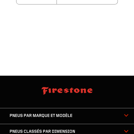
sauter
footer
la
skipped
navigation
du
PNEUS PAR MARQUE ET MODÈLE
pied
de
page
PNEUS CLASSÉS PAR DIMENSION