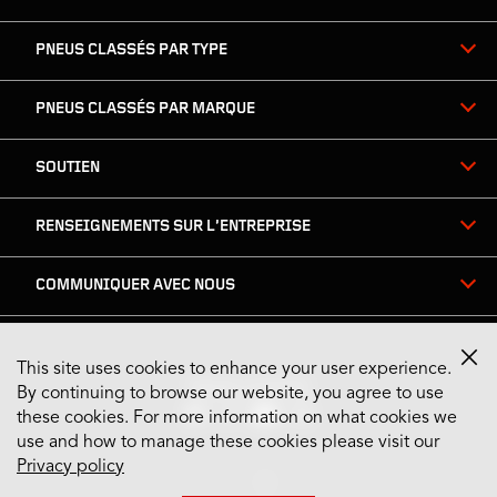
PNEUS CLASSÉS PAR TYPE
PNEUS CLASSÉS PAR MARQUE
SOUTIEN
RENSEIGNEMENTS SUR L’ENTREPRISE
COMMUNIQUER AVEC NOUS
This site uses cookies to enhance your user experience.
Restez connecté
By continuing to browse our website, you agree to use
these cookies. For more information on what cookies we
use and how to manage these cookies please visit our
Privacy policy
US English