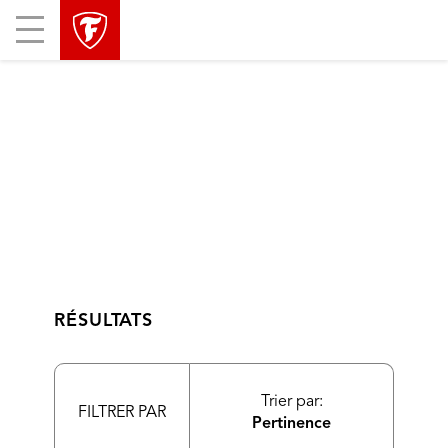
sauter
header
Mobile
la
skipped
Menu
navigation
principale
RÉSULTATS
Trier par:
FILTRER PAR
Pertinence