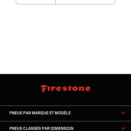
sauter
footer
la
skipped
navigation
du
PNEUS PAR MARQUE ET MODÈLE
pied
de
page
PNEUS CLASSÉS PAR DIMENSION