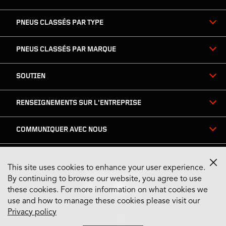
PNEUS CLASSÉS PAR TYPE
PNEUS CLASSÉS PAR MARQUE
SOUTIEN
RENSEIGNEMENTS SUR L’ENTREPRISE
COMMUNIQUER AVEC NOUS
This site uses cookies to enhance your user experience.
Restez connecté
By continuing to browse our website, you agree to use
these cookies. For more information on what cookies we
use and how to manage these cookies please visit our
Privacy policy
US English