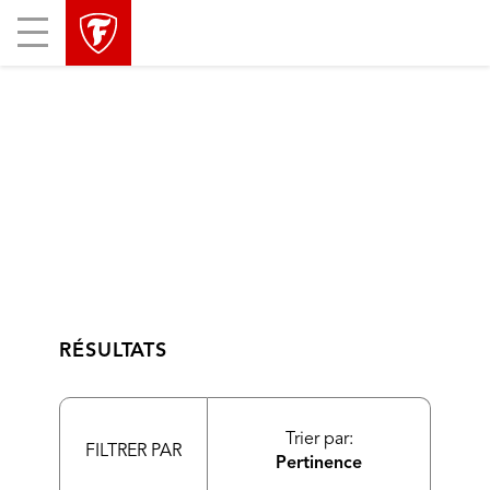
sauter
header
Mobile
la
skipped
Menu
navigation
principale
RÉSULTATS
Trier par:
FILTRER PAR
Pertinence