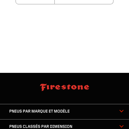
sauter
footer
la
skipped
navigation
du
PNEUS PAR MARQUE ET MODÈLE
pied
de
page
PNEUS CLASSÉS PAR DIMENSION