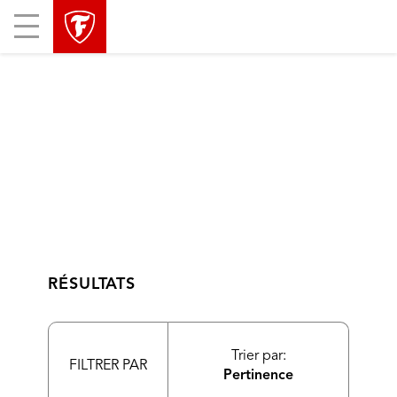
sauter
header
Mobile
la
skipped
Menu
navigation
principale
RÉSULTATS
Trier par:
FILTRER PAR
Pertinence