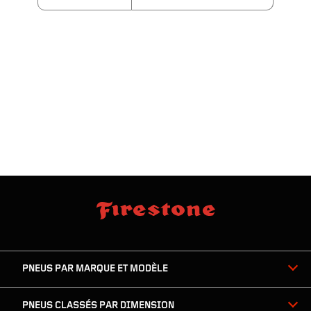
sauter
footer
la
skipped
navigation
du
PNEUS PAR MARQUE ET MODÈLE
pied
de
page
PNEUS CLASSÉS PAR DIMENSION