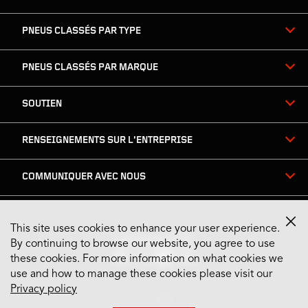
PNEUS CLASSÉS PAR TYPE
PNEUS CLASSÉS PAR MARQUE
SOUTIEN
RENSEIGNEMENTS SUR L’ENTREPRISE
COMMUNIQUER AVEC NOUS
This site uses cookies to enhance your user experience.
Restez connecté
By continuing to browse our website, you agree to use
these cookies. For more information on what cookies we
use and how to manage these cookies please visit our
Privacy policy
US English