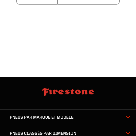
sauter
footer
la
skipped
navigation
du
PNEUS PAR MARQUE ET MODÈLE
pied
de
page
PNEUS CLASSÉS PAR DIMENSION