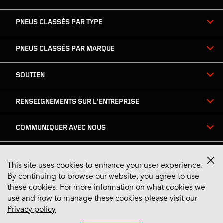
PNEUS CLASSÉS PAR TYPE
PNEUS CLASSÉS PAR MARQUE
SOUTIEN
RENSEIGNEMENTS SUR L’ENTREPRISE
COMMUNIQUER AVEC NOUS
This site uses cookies to enhance your user experience.
Restez connecté
By continuing to browse our website, you agree to use
these cookies. For more information on what cookies we
use and how to manage these cookies please visit our
Privacy policy
US English