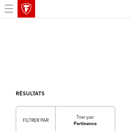
sauter
header
Mobile
la
skipped
Menu
navigation
principale
RÉSULTATS
Trier par:
FILTRER PAR
Pertinence