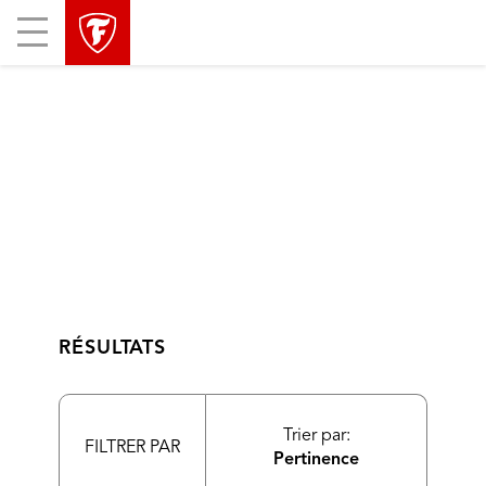
sauter
header
Mobile
la
skipped
Menu
navigation
principale
RÉSULTATS
Trier par:
FILTRER PAR
Pertinence