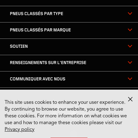
PNEUS CLASSÉS PAR TYPE
PNEUS CLASSÉS PAR MARQUE
SOUTIEN
RENSEIGNEMENTS SUR L’ENTREPRISE
COMMUNIQUER AVEC NOUS
This site uses cookies to enhance your user experience.
Restez connecté
By continuing to browse our website, you agree to use
these cookies. For more information on what cookies we
use and how to manage these cookies please visit our
Privacy policy
US English