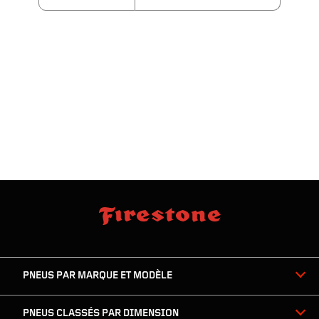
sauter
footer
la
skipped
navigation
du
PNEUS PAR MARQUE ET MODÈLE
pied
de
page
PNEUS CLASSÉS PAR DIMENSION