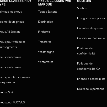
NEUS CLASSÉS PAR
PNEUS CLASSÉS PAR
SOUTIEN
YPE
MARQUE
Soutien
oir tous les pneus
Toutes Saisons
Enregistrer vos pneus
os meilleurs pneus
Destination
Garanties des pneus
neus All Season
Firehawk
Conditions d’utilisation
neus pour véhicules
Transforce
ultisegments
Politique de
Weathergrip
confidentialité
neus tout-terrain
Winterforce
Politique de
neus tout-terrain
confidentialité CA
neus pour berline/mini-
Énoncé d’accessibilité
ourgonnette
Droits de la personne
neus d’été
neus pour VUC/VUS