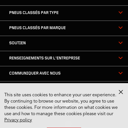
PNEUS CLASSÉS PAR TYPE
PNEUS CLASSÉS PAR MARQUE
SOUTIEN
RENSEIGNEMENTS SUR L’ENTREPRISE
COMMUNIQUER AVEC NOUS
This site uses cookies to enhance your user experience.
Restez connecté
By continuing to browse our website, you agree to use
these cookies. For more information on what cookies we
use and how to manage these cookies please visit our
Privacy policy
US English