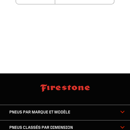
sauter
footer
la
skipped
navigation
du
PNEUS PAR MARQUE ET MODÈLE
pied
de
page
PNEUS CLASSÉS PAR DIMENSION