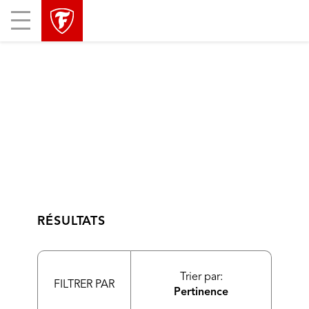
sauter
header
Mobile
la
skipped
Menu
navigation
principale
RÉSULTATS
Trier par:
FILTRER PAR
Pertinence