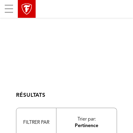
sauter
header
Mobile
la
skipped
Menu
navigation
principale
RÉSULTATS
Trier par:
FILTRER PAR
Pertinence