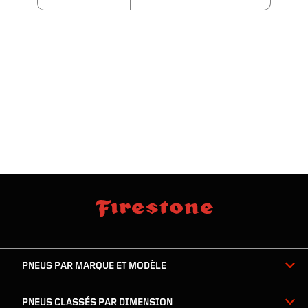
sauter
footer
la
skipped
navigation
du
PNEUS PAR MARQUE ET MODÈLE
pied
de
page
PNEUS CLASSÉS PAR DIMENSION