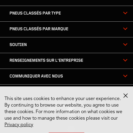
PNEUS CLASSÉS PAR TYPE
PNEUS CLASSÉS PAR MARQUE
SOUTIEN
RENSEIGNEMENTS SUR L’ENTREPRISE
COMMUNIQUER AVEC NOUS
This site uses cookies to enhance your user experience.
Restez connecté
By continuing to browse our website, you agree to use
these cookies. For more information on what cookies we
use and how to manage these cookies please visit our
Privacy policy
US English