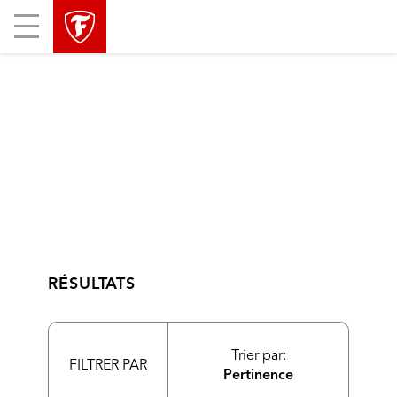
sauter
header
Mobile
la
skipped
Menu
navigation
principale
RÉSULTATS
Trier par:
FILTRER PAR
Pertinence