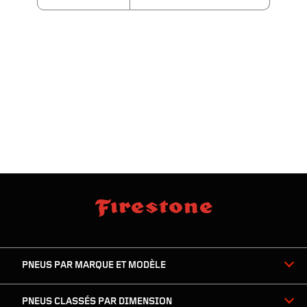
sauter
footer
la
skipped
navigation
du
PNEUS PAR MARQUE ET MODÈLE
pied
de
page
PNEUS CLASSÉS PAR DIMENSION