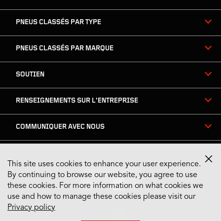
PNEUS CLASSÉS PAR TYPE
PNEUS CLASSÉS PAR MARQUE
SOUTIEN
RENSEIGNEMENTS SUR L’ENTREPRISE
COMMUNIQUER AVEC NOUS
This site uses cookies to enhance your user experience.
Restez connecté
By continuing to browse our website, you agree to use
these cookies. For more information on what cookies we
use and how to manage these cookies please visit our
Privacy policy
US English