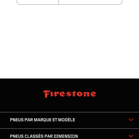
sauter
footer
la
skipped
navigation
du
PNEUS PAR MARQUE ET MODÈLE
pied
de
page
PNEUS CLASSÉS PAR DIMENSION