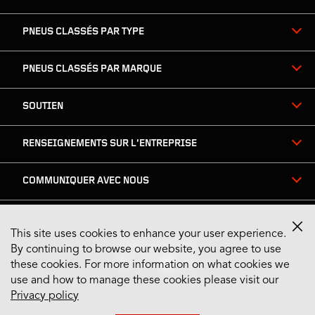
PNEUS CLASSÉS PAR TYPE
PNEUS CLASSÉS PAR MARQUE
SOUTIEN
RENSEIGNEMENTS SUR L’ENTREPRISE
COMMUNIQUER AVEC NOUS
This site uses cookies to enhance your user experience.
Restez connecté
By continuing to browse our website, you agree to use
these cookies. For more information on what cookies we
use and how to manage these cookies please visit our
Privacy policy
US English