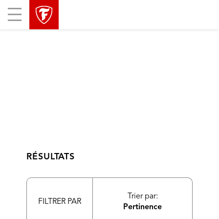
sauter
header
Mobile
la
skipped
Menu
navigation
principale
RÉSULTATS
Trier par:
FILTRER PAR
Pertinence