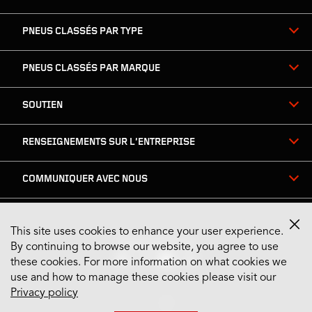
PNEUS CLASSÉS PAR TYPE
PNEUS CLASSÉS PAR MARQUE
SOUTIEN
RENSEIGNEMENTS SUR L’ENTREPRISE
COMMUNIQUER AVEC NOUS
This site uses cookies to enhance your user experience.
Restez connecté
By continuing to browse our website, you agree to use
these cookies. For more information on what cookies we
use and how to manage these cookies please visit our
Privacy policy
US English