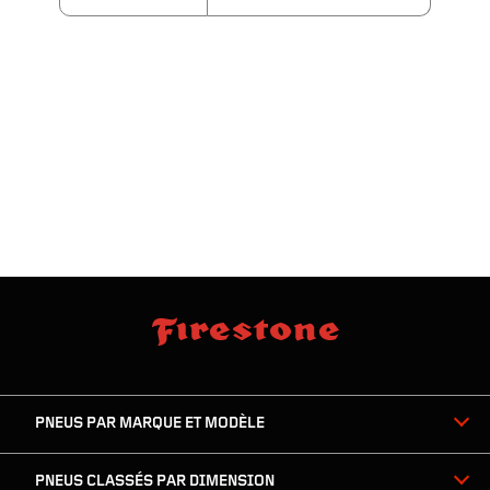
sauter
footer
la
skipped
navigation
du
PNEUS PAR MARQUE ET MODÈLE
pied
de
page
PNEUS CLASSÉS PAR DIMENSION