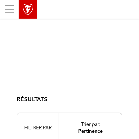
sauter
header
Mobile
la
skipped
Menu
navigation
principale
RÉSULTATS
Trier par:
FILTRER PAR
Pertinence