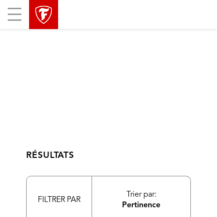
sauter
header
Mobile
la
skipped
Menu
navigation
principale
RÉSULTATS
Trier par:
FILTRER PAR
Pertinence