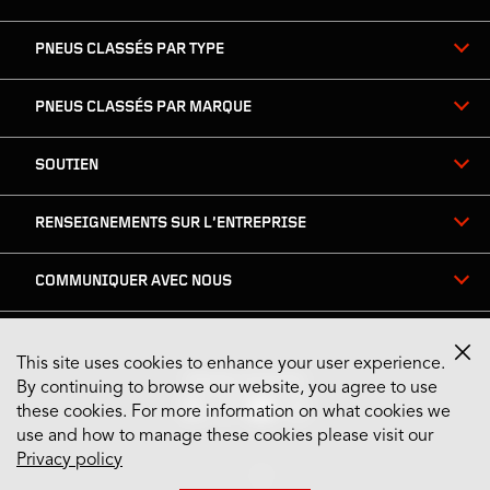
PNEUS CLASSÉS PAR TYPE
PNEUS CLASSÉS PAR MARQUE
SOUTIEN
RENSEIGNEMENTS SUR L’ENTREPRISE
COMMUNIQUER AVEC NOUS
This site uses cookies to enhance your user experience.
Restez connecté
By continuing to browse our website, you agree to use
these cookies. For more information on what cookies we
use and how to manage these cookies please visit our
Privacy policy
US English