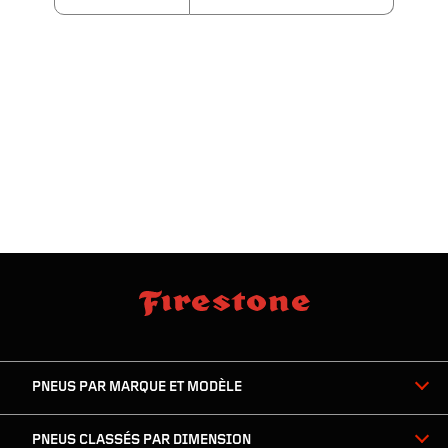
sauter
footer
la
skipped
navigation
du
PNEUS PAR MARQUE ET MODÈLE
pied
de
page
PNEUS CLASSÉS PAR DIMENSION