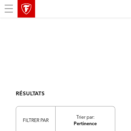
sauter
header
Mobile
la
skipped
Menu
navigation
principale
RÉSULTATS
Trier par:
FILTRER PAR
Pertinence