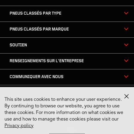
PNEUS CLASSÉS PAR TYPE
PNEUS CLASSÉS PAR MARQUE
SOUTIEN
RENSEIGNEMENTS SUR L’ENTREPRISE
COMMUNIQUER AVEC NOUS
This site uses cookies to enhance your user experience.
Restez connecté
By continuing to browse our website, you agree to use
these cookies. For more information on what cookies we
use and how to manage these cookies please visit our
Privacy policy
US English