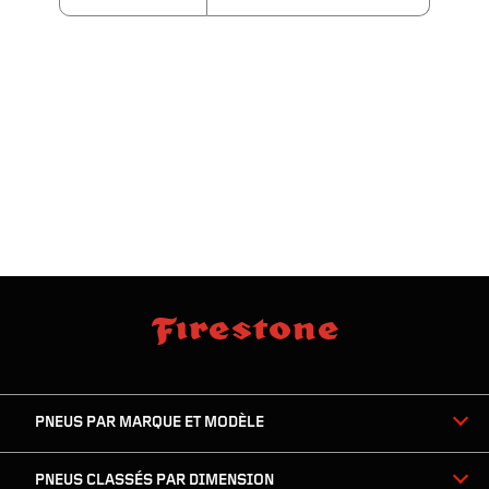
sauter
footer
la
skipped
navigation
du
PNEUS PAR MARQUE ET MODÈLE
pied
de
page
PNEUS CLASSÉS PAR DIMENSION