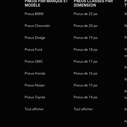
du
PNEUS PAR MARQUE ET
PNEUS CLASSÉS PAR
P
MODÈLE
DIMENSION
T
pied
de
Pneus BMW
Pneus de 22 po
V
page
Pneus Chevrolet
Pneus de 20 po
N
Pneus Dodge
Pneus de 19 po
P
Pneus Ford
Pneus de 18 po
P
m
Pneus GMC
Pneus de 17 po
P
Pneus Honda
Pneus de 16 po
P
Pneus Nissan
Pneus de 15 po
P
Pneus Toyota
Pneus de 14 po
f
Tout afficher
Tout afficher
P
P