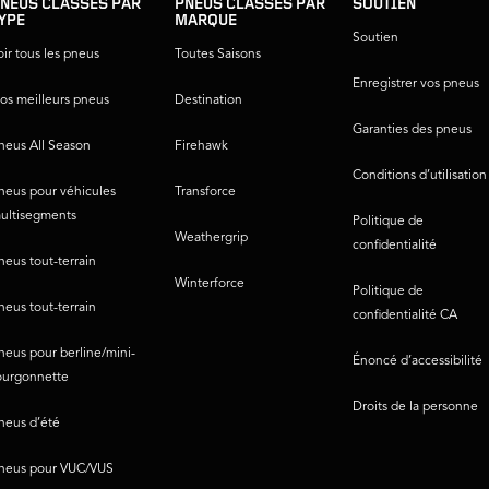
NEUS CLASSÉS PAR
PNEUS CLASSÉS PAR
SOUTIEN
YPE
MARQUE
Soutien
oir tous les pneus
Toutes Saisons
Enregistrer vos pneus
os meilleurs pneus
Destination
Garanties des pneus
neus All Season
Firehawk
Conditions d’utilisation
neus pour véhicules
Transforce
ultisegments
Politique de
Weathergrip
confidentialité
neus tout-terrain
Winterforce
Politique de
neus tout-terrain
confidentialité CA
neus pour berline/mini-
Énoncé d’accessibilité
ourgonnette
Droits de la personne
neus d’été
neus pour VUC/VUS