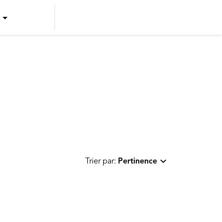
US ENGLISH
US SPANISH
CANADIAN ENGLISH
CANADIAN FRENCH
Trier par:
Pertinence