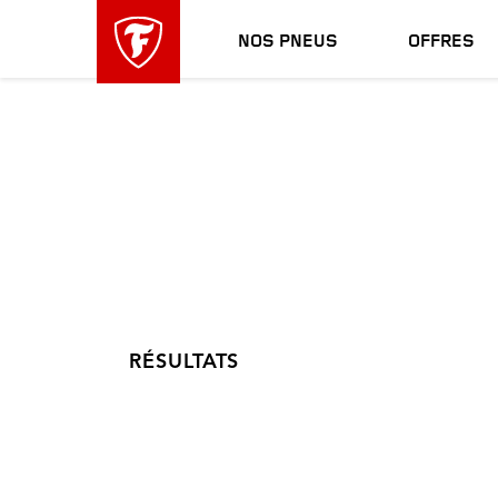
sauter
header
la
skipped
NOS PNEUS
OFFRES
navigation
principale
RÉSULTATS