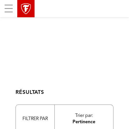
sauter
header
Mobile
la
skipped
Menu
navigation
principale
RÉSULTATS
Trier par:
FILTRER PAR
Pertinence