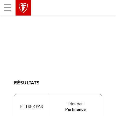
sauter
header
Mobile
la
skipped
Menu
navigation
principale
RÉSULTATS
Trier par:
FILTRER PAR
Pertinence