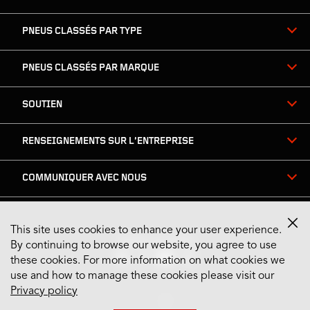
PNEUS CLASSÉS PAR TYPE
PNEUS CLASSÉS PAR MARQUE
SOUTIEN
RENSEIGNEMENTS SUR L’ENTREPRISE
COMMUNIQUER AVEC NOUS
This site uses cookies to enhance your user experience.
Restez connecté
By continuing to browse our website, you agree to use
these cookies. For more information on what cookies we
use and how to manage these cookies please visit our
Privacy policy
US English