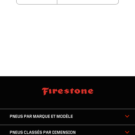
sauter
footer
la
skipped
navigation
du
PNEUS PAR MARQUE ET MODÈLE
pied
de
page
PNEUS CLASSÉS PAR DIMENSION