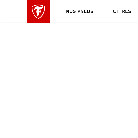
sauter
header
la
skipped
NOS PNEUS
OFFRES
navigation
principale