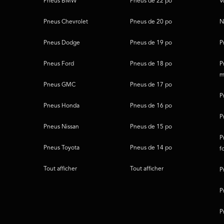
Pneus BMW
Pneus de 22 po
V
page
Pneus Chevrolet
Pneus de 20 po
N
Pneus Dodge
Pneus de 19 po
P
Pneus Ford
Pneus de 18 po
P
m
Pneus GMC
Pneus de 17 po
P
Pneus Honda
Pneus de 16 po
P
Pneus Nissan
Pneus de 15 po
P
Pneus Toyota
Pneus de 14 po
f
Tout afficher
Tout afficher
P
P
P