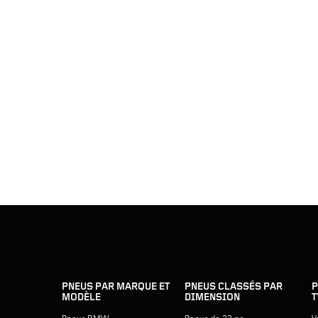
sauter
footer
la
skipped
navigation
du
PNEUS PAR MARQUE ET
PNEUS CLASSÉS PAR
P
MODÈLE
DIMENSION
T
pied
de