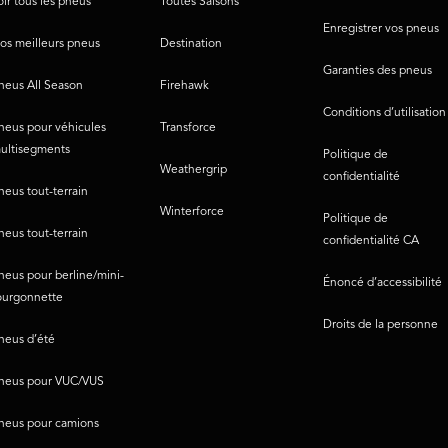
oir tous les pneus
Toutes Saisons
Enregistrer vos pneus
os meilleurs pneus
Destination
Garanties des pneus
neus All Season
Firehawk
Conditions d’utilisation
neus pour véhicules
Transforce
ultisegments
Politique de
Weathergrip
confidentialité
neus tout-terrain
Winterforce
Politique de
neus tout-terrain
confidentialité CA
neus pour berline/mini-
Énoncé d’accessibilité
ourgonnette
Droits de la personne
neus d’été
neus pour VUC/VUS
neus pour camions