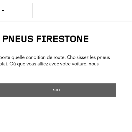
US ENGLISH
US SPANISH
S PNEUS FIRESTONE
CANADIAN ENGLISH
rte quelle condition de route. Choisissez les pneus
CANADIAN FRENCH
 plat. Où que vous alliez avec votre voiture, nous
SXT