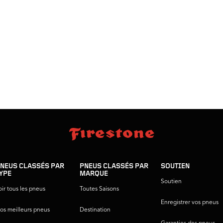
NEUS CLASSÉS PAR
PNEUS CLASSÉS PAR
SOUTIEN
YPE
MARQUE
Soutien
oir tous les pneus
Toutes Saisons
Enregistrer vos pneus
os meilleurs pneus
Destination