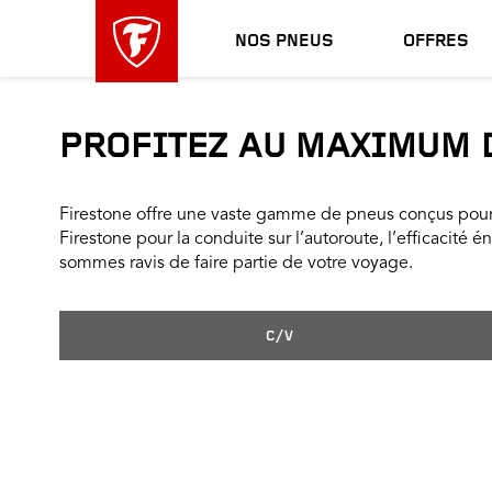
sauter
header
la
skipped
NOS PNEUS
OFFRES
navigation
principale
PROFITEZ AU MAXIMUM D
Firestone offre une vaste gamme de pneus conçus pour 
Firestone pour la conduite sur l’autoroute, l’efficacité 
sommes ravis de faire partie de votre voyage.
C/V