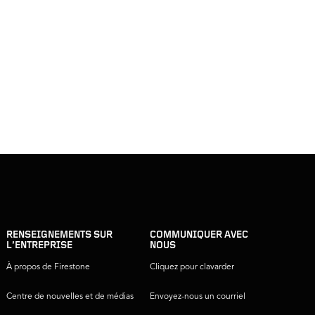
RENSEIGNEMENTS SUR
COMMUNIQUER AVEC
L’ENTREPRISE
NOUS
À propos de Firestone
Cliquez pour clavarder
Centre de nouvelles et de médias
Envoyez-nous un courriel