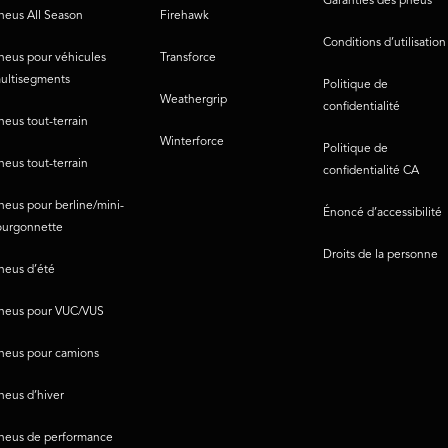
Garanties des pneus
neus All Season
Firehawk
Conditions d’utilisation
neus pour véhicules
Transforce
ultisegments
Politique de
Weathergrip
confidentialité
neus tout-terrain
Winterforce
Politique de
neus tout-terrain
confidentialité CA
neus pour berline/mini-
Énoncé d’accessibilité
ourgonnette
Droits de la personne
neus d’été
neus pour VUC/VUS
neus pour camions
neus d’hiver
neus de performance