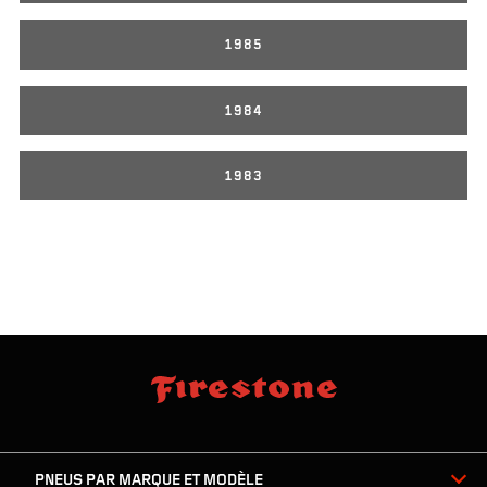
1985
1984
1983
sauter
footer
la
skipped
navigation
du
PNEUS PAR MARQUE ET MODÈLE
pied