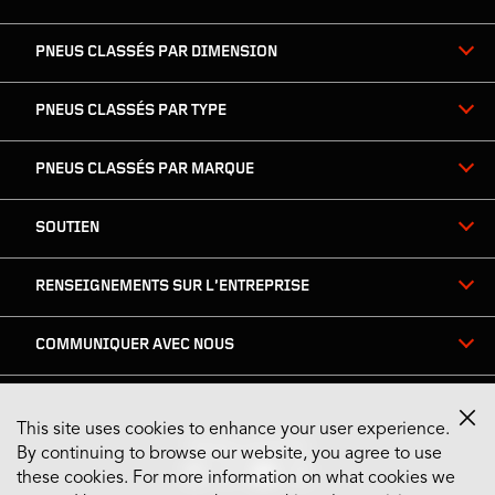
de
page
PNEUS CLASSÉS PAR DIMENSION
PNEUS CLASSÉS PAR TYPE
PNEUS CLASSÉS PAR MARQUE
SOUTIEN
RENSEIGNEMENTS SUR L’ENTREPRISE
COMMUNIQUER AVEC NOUS
This site uses cookies to enhance your user experience.
Restez connecté
By continuing to browse our website, you agree to use
these cookies. For more information on what cookies we