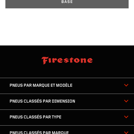
BASE
sauter
footer
la
skipped
navigation
du
PNEUS PAR MARQUE ET MODÈLE
pied
de
page
PNEUS CLASSÉS PAR DIMENSION
PNEUS CLASSÉS PAR TYPE
PNEUS CLASSÉS PAR MARQUE