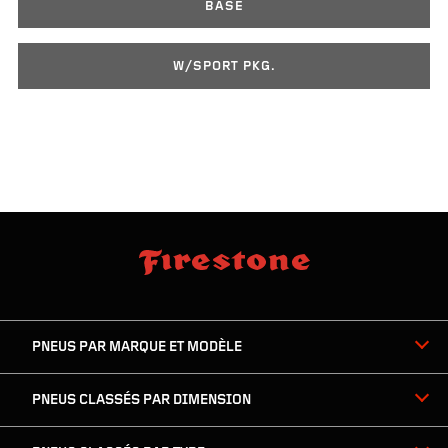
BASE
W/SPORT PKG.
sauter
footer
la
skipped
navigation
du
PNEUS PAR MARQUE ET MODÈLE
pied
de
page
PNEUS CLASSÉS PAR DIMENSION