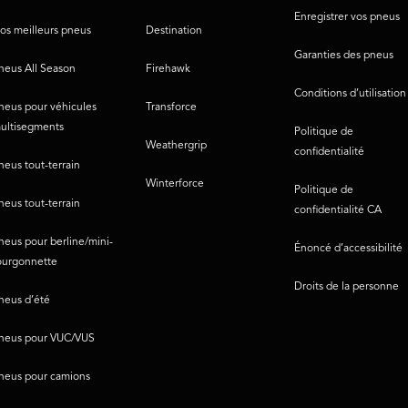
Enregistrer vos pneus
os meilleurs pneus
Destination
Garanties des pneus
neus All Season
Firehawk
Conditions d’utilisation
neus pour véhicules
Transforce
ultisegments
Politique de
Weathergrip
confidentialité
neus tout-terrain
Winterforce
Politique de
neus tout-terrain
confidentialité CA
neus pour berline/mini-
Énoncé d’accessibilité
ourgonnette
Droits de la personne
neus d’été
neus pour VUC/VUS
neus pour camions