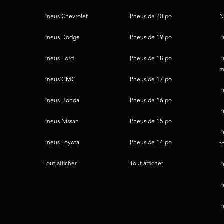
page
Pneus Chevrolet
Pneus de 20 po
N
Pneus Dodge
Pneus de 19 po
P
Pneus Ford
Pneus de 18 po
P
m
Pneus GMC
Pneus de 17 po
P
Pneus Honda
Pneus de 16 po
P
Pneus Nissan
Pneus de 15 po
P
Pneus Toyota
Pneus de 14 po
f
Tout afficher
Tout afficher
P
P
P