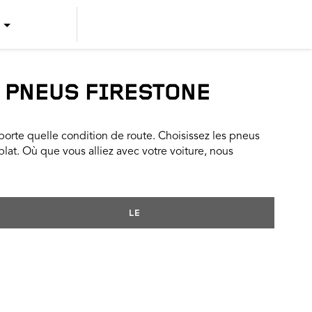
US ENGLISH
US SPANISH
S PNEUS FIRESTONE
CANADIAN ENGLISH
rte quelle condition de route. Choisissez les pneus
CANADIAN FRENCH
 plat. Où que vous alliez avec votre voiture, nous
LE