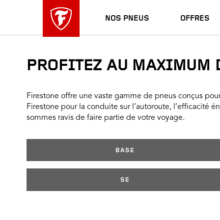
sauter
header
la
skipped
NOS PNEUS
OFFRES
navigation
principale
PROFITEZ AU MAXIMUM D
Firestone offre une vaste gamme de pneus conçus pour 
Firestone pour la conduite sur l’autoroute, l’efficacité 
sommes ravis de faire partie de votre voyage.
BASE
SE