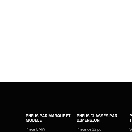
sauter
footer
la
skipped
navigation
du
PNEUS PAR MARQUE ET
PNEUS CLASSÉS PAR
P
MODÈLE
DIMENSION
T
pied
de
Pneus BMW
Pneus de 22 po
V