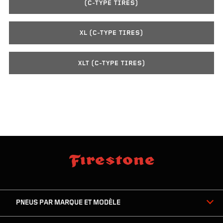
(C-TYPE TIRES)
XL (C-TYPE TIRES)
XLT (C-TYPE TIRES)
sauter
footer
la
skipped
navigation
du
PNEUS PAR MARQUE ET MODÈLE
pied
de