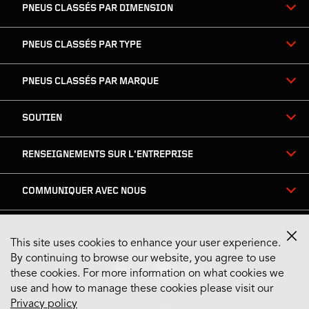
page
PNEUS CLASSÉS PAR DIMENSION
PNEUS CLASSÉS PAR TYPE
PNEUS CLASSÉS PAR MARQUE
SOUTIEN
RENSEIGNEMENTS SUR L’ENTREPRISE
COMMUNIQUER AVEC NOUS
This site uses cookies to enhance your user experience.
Restez connecté
By continuing to browse our website, you agree to use
these cookies. For more information on what cookies we
use and how to manage these cookies please visit our
Privacy policy
US English