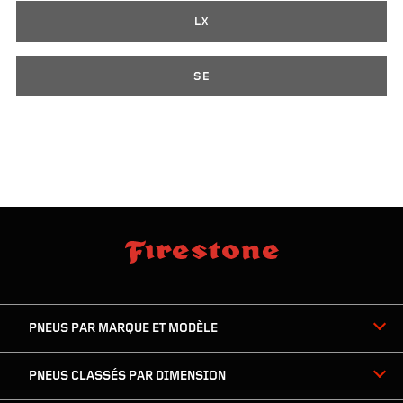
LX
SE
sauter
footer
la
skipped
navigation
du
PNEUS PAR MARQUE ET MODÈLE
pied
de
page
PNEUS CLASSÉS PAR DIMENSION