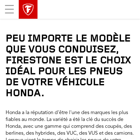
sauter
header
Mobile
la
skipped
Menu
navigation
principale
PEU IMPORTE LE MODÈLE
QUE VOUS CONDUISEZ,
FIRESTONE EST LE CHOIX
IDÉAL POUR LES PNEUS
DE VOTRE VÉHICULE
HONDA.
Honda a la réputation d'être l'une des marques les plus
fiables au monde. La variété a été la clé du succès de
Honda, avec une gamme qui comprend des coupés, des
berlines, des hybrides, des VUC, des VUS et des camions.