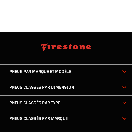
sauter
footer
la
skipped
navigation
du
PNEUS PAR MARQUE ET MODÈLE
pied
de
page
PNEUS CLASSÉS PAR DIMENSION
PNEUS CLASSÉS PAR TYPE
PNEUS CLASSÉS PAR MARQUE