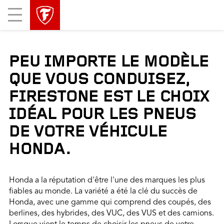
sauter
header
Mobile
la
skipped
Menu
navigation
principale
PEU IMPORTE LE MODÈLE
QUE VOUS CONDUISEZ,
FIRESTONE EST LE CHOIX
IDÉAL POUR LES PNEUS
DE VOTRE VÉHICULE
HONDA.
Honda a la réputation d'être l'une des marques les plus
fiables au monde. La variété a été la clé du succès de
Honda, avec une gamme qui comprend des coupés, des
berlines, des hybrides, des VUC, des VUS et des camions.