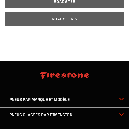
ROADSTER
ROADSTER S
sauter
footer
la
skipped
navigation
du
PNEUS PAR MARQUE ET MODÈLE
pied
de
page
PNEUS CLASSÉS PAR DIMENSION