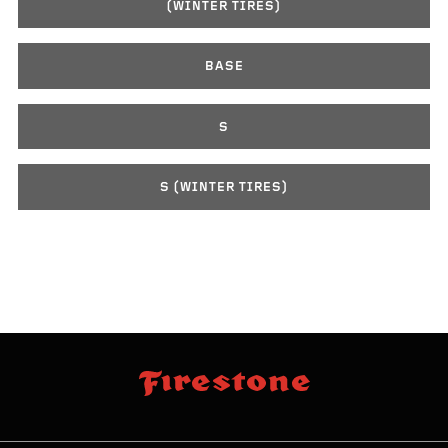
(WINTER TIRES)
BASE
S
S (WINTER TIRES)
sauter
footer
la
skipped
navigation
du