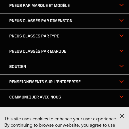
PNEUS PAR MARQUE ET MODÈLE
pied
de
page
PNEUS CLASSÉS PAR DIMENSION
PNEUS CLASSÉS PAR TYPE
PNEUS CLASSÉS PAR MARQUE
SOUTIEN
RENSEIGNEMENTS SUR L’ENTREPRISE
COMMUNIQUER AVEC NOUS
This site uses cookies to enhance your user experience.
Restez connecté
By continuing to browse our website, you agree to use