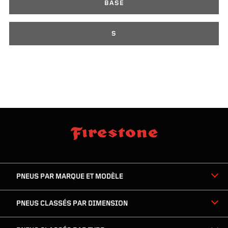
BASE
S
sauter
footer
la
skipped
navigation
du
PNEUS PAR MARQUE ET MODÈLE
pied
de
page
PNEUS CLASSÉS PAR DIMENSION