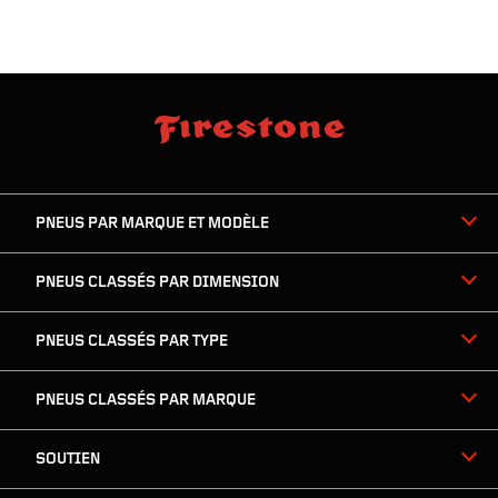
sauter
footer
la
skipped
navigation
du
PNEUS PAR MARQUE ET MODÈLE
pied
de
page
PNEUS CLASSÉS PAR DIMENSION
PNEUS CLASSÉS PAR TYPE
PNEUS CLASSÉS PAR MARQUE
SOUTIEN