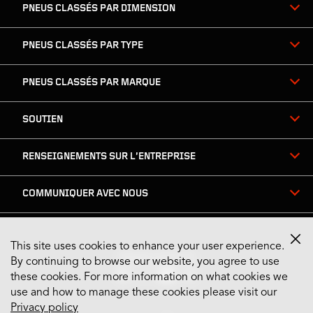
page
PNEUS CLASSÉS PAR DIMENSION
PNEUS CLASSÉS PAR TYPE
PNEUS CLASSÉS PAR MARQUE
SOUTIEN
RENSEIGNEMENTS SUR L’ENTREPRISE
COMMUNIQUER AVEC NOUS
This site uses cookies to enhance your user experience.
Restez connecté
By continuing to browse our website, you agree to use
these cookies. For more information on what cookies we
use and how to manage these cookies please visit our
Privacy policy
US English