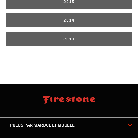
2015
2014
2013
sauter
footer
la
skipped
navigation
du
PNEUS PAR MARQUE ET MODÈLE
pied
de