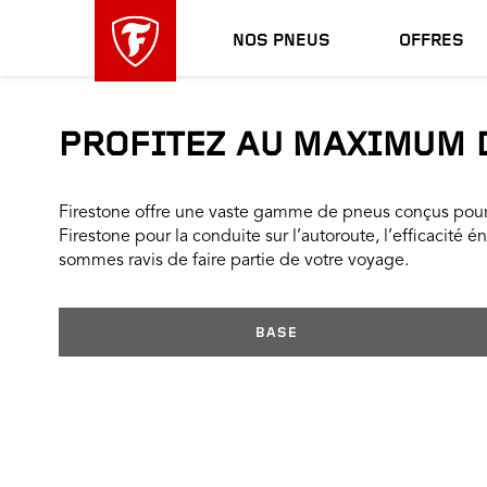
sauter
header
la
skipped
NOS PNEUS
OFFRES
navigation
principale
PROFITEZ AU MAXIMUM D
Firestone offre une vaste gamme de pneus conçus pour 
Firestone pour la conduite sur l’autoroute, l’efficacité 
sommes ravis de faire partie de votre voyage.
BASE