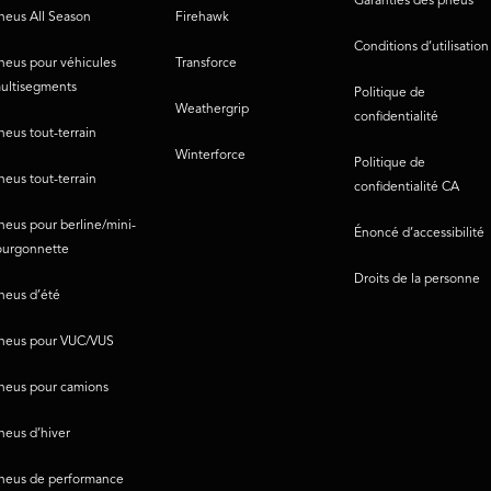
Garanties des pneus
neus All Season
Firehawk
Conditions d’utilisation
neus pour véhicules
Transforce
ultisegments
Politique de
Weathergrip
confidentialité
neus tout-terrain
Winterforce
Politique de
neus tout-terrain
confidentialité CA
neus pour berline/mini-
Énoncé d’accessibilité
ourgonnette
Droits de la personne
neus d’été
neus pour VUC/VUS
neus pour camions
neus d’hiver
neus de performance