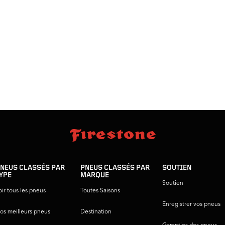
NEUS CLASSÉS PAR
PNEUS CLASSÉS PAR
SOUTIEN
YPE
MARQUE
Soutien
oir tous les pneus
Toutes Saisons
Enregistrer vos pneus
os meilleurs pneus
Destination