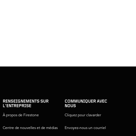
RENSEIGNEMENTS SUR
COMMUNIQUER AVEC
L’ENTREPRISE
NOUS
À propos de Firestone
Cliquez pour clavarder
Centre de nouvelles et de médias
Envoyez-nous un courriel