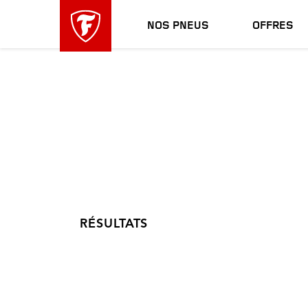
sauter
header
la
skipped
NOS PNEUS
OFFRES
navigation
principale
RÉSULTATS