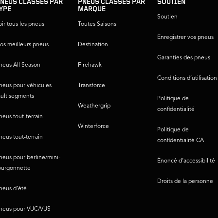
NEUS CLASSÉS PAR
PNEUS CLASSÉS PAR
SOUTIEN
YPE
MARQUE
Soutien
oir tous les pneus
Toutes Saisons
Enregistrer vos pneus
os meilleurs pneus
Destination
Garanties des pneus
neus All Season
Firehawk
Conditions d’utilisation
neus pour véhicules
Transforce
ultisegments
Politique de
Weathergrip
confidentialité
neus tout-terrain
Winterforce
Politique de
neus tout-terrain
confidentialité CA
neus pour berline/mini-
Énoncé d’accessibilité
ourgonnette
Droits de la personne
neus d’été
neus pour VUC/VUS