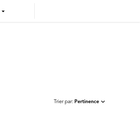
US ENGLISH
US SPANISH
CANADIAN ENGLISH
CANADIAN FRENCH
Trier par:
Pertinence