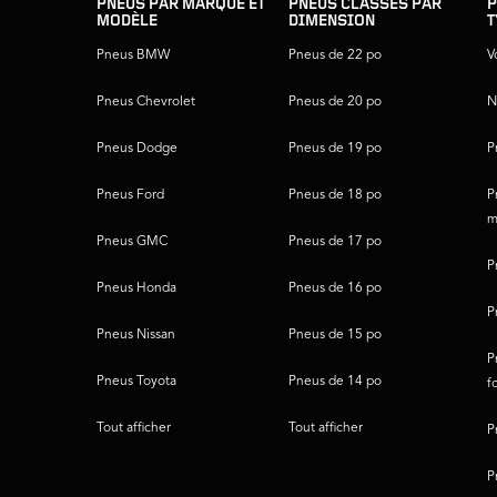
du
PNEUS PAR MARQUE ET
PNEUS CLASSÉS PAR
P
MODÈLE
DIMENSION
T
pied
de
Pneus BMW
Pneus de 22 po
V
page
Pneus Chevrolet
Pneus de 20 po
N
Pneus Dodge
Pneus de 19 po
P
Pneus Ford
Pneus de 18 po
P
m
Pneus GMC
Pneus de 17 po
P
Pneus Honda
Pneus de 16 po
P
Pneus Nissan
Pneus de 15 po
P
Pneus Toyota
Pneus de 14 po
f
Tout afficher
Tout afficher
P
P