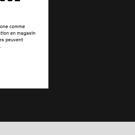
stone comme
ation en magasin
xes peuvent
.