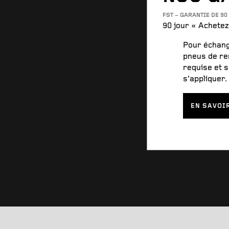
FST – GARANTIE DE 90
90 jour « Achetez
Pour échang
pneus de re
requise et s
s’appliquer.
EN SAVOI