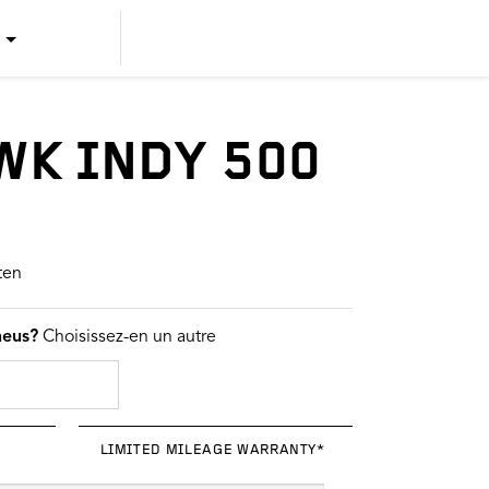
US ENGLISH
US SPANISH
WK INDY 500
CANADIAN ENGLISH
CANADIAN FRENCH
ten
neus?
Choisissez-en un autre
LIMITED MILEAGE WARRANTY*