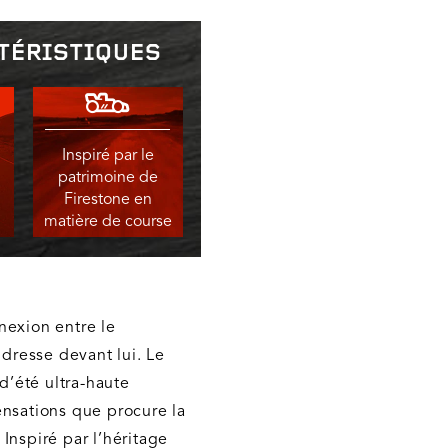
TÉRISTIQUES
Inspiré par le
patrimoine de
Firestone en
matière de course
nexion entre le
 dresse devant lui. Le
’été ultra-haute
ensations que procure la
Inspiré par l’héritage