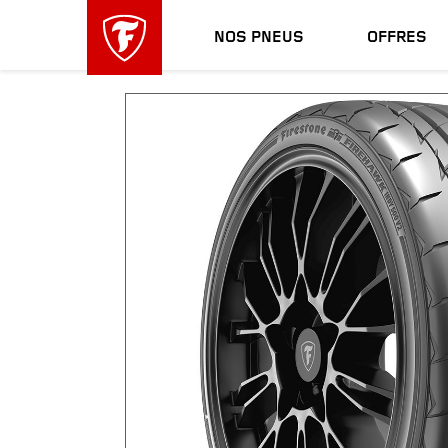
sauter
header
la
skipped
NOS PNEUS
OFFRES
navigation
principale