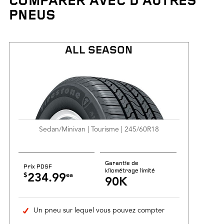
COMPARER AVEC D’AUTRES
PNEUS
Garantie de kilométrage limité
ALL SEASON
Sedan/Minivan | Tourisme | 245/60R18
Garantie de
Prix PDSF
kilométrage limité
$
ea
234.99
90K
Un pneu sur lequel vous pouvez compter