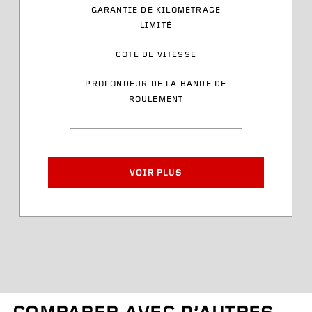
GARANTIE DE KILOMÉTRAGE
LIMITÉ
Cote de vitesse
COTE DE VITESSE
Style des flancs latéraux
PROFONDEUR DE LA BANDE DE
ROULEMENT
Numéro d’article
Largeur de jante approuvée
VOIR PLUS
Diamètre du pneu
Profondeur de la bande de
roulement
Poids des pneus