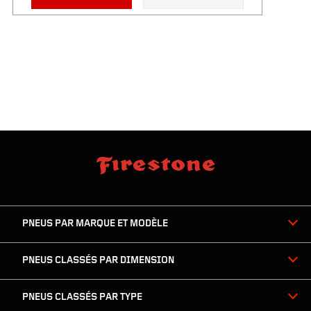
sauter
footer
la
skipped
navigation
du
PNEUS PAR MARQUE ET MODÈLE
pied
de
page
PNEUS CLASSÉS PAR DIMENSION
PNEUS CLASSÉS PAR TYPE