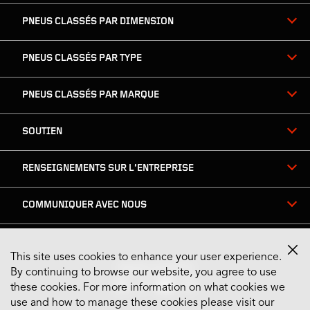
de
page
PNEUS CLASSÉS PAR DIMENSION
PNEUS CLASSÉS PAR TYPE
PNEUS CLASSÉS PAR MARQUE
SOUTIEN
RENSEIGNEMENTS SUR L’ENTREPRISE
COMMUNIQUER AVEC NOUS
This site uses cookies to enhance your user experience.
Restez connecté
By continuing to browse our website, you agree to use
these cookies. For more information on what cookies we
use and how to manage these cookies please visit our