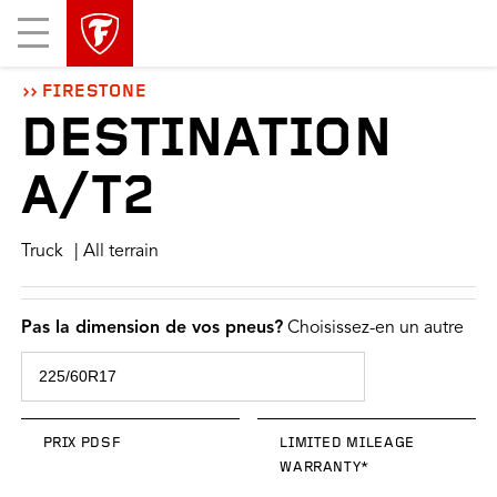
sauter
header
Mobile
la
skipped
Menu
navigation
principale
FIRESTONE
DESTINATION
A/T2
Truck
| All terrain
Pas la dimension de vos pneus?
Choisissez-en un autre
PRIX PDSF
LIMITED MILEAGE
WARRANTY*