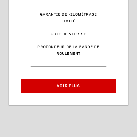
Plage de charge
GARANTIE DE KILOMÉTRAGE
LIMITÉ
Cote de vitesse
COTE DE VITESSE
Style des flancs latéraux
PROFONDEUR DE LA BANDE DE
ROULEMENT
Numéro d’article
Largeur de jante approuvée
VOIR PLUS
Diamètre du pneu
Profondeur de la bande de
roulement