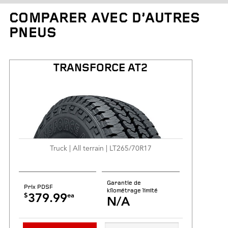
COMPARER AVEC D’AUTRES
Poids des pneus
PNEUS
Garantie de kilométrage limité
TRANSFORCE AT2
Truck | All terrain | LT265/70R17
Garantie de
Prix PDSF
kilométrage limité
$
ea
379.99
N/A