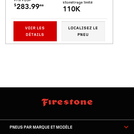
Prix PDSF
kilométrage limité
$
ea
283.99
110K
VOIR LES
LOCALISEZ LE
DÉTAILS
PNEU
sauter
footer
la
skipped
navigation
du
PNEUS PAR MARQUE ET MODÈLE
pied