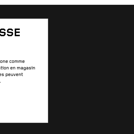
ESSE
stone comme
ation en magasin
xes peuvent
.