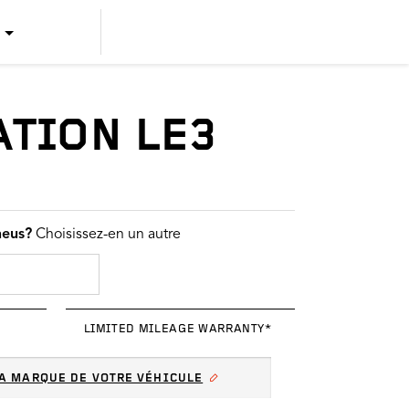
US ENGLISH
US SPANISH
ATION LE3
CANADIAN ENGLISH
CANADIAN FRENCH
neus?
Choisissez-en un autre
LIMITED MILEAGE WARRANTY*
A MARQUE DE VOTRE VÉHICULE