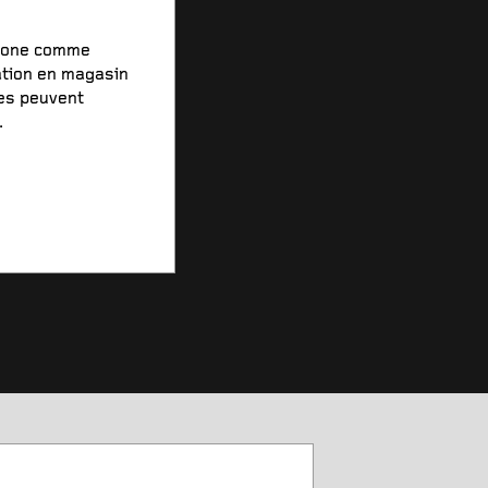
stone comme
ation en magasin
xes peuvent
.