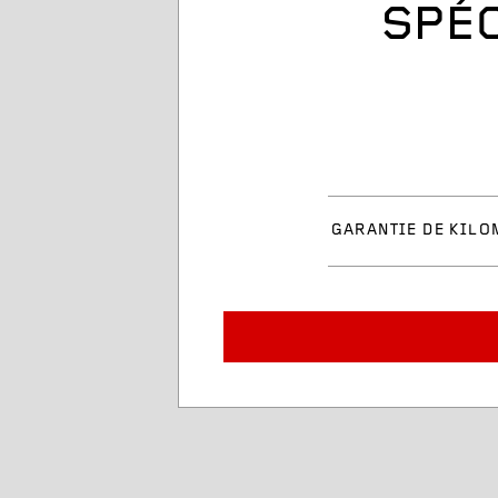
SPÉC
GARANTIE DE KILO
Dimension du pneu
Description du service
Plage de charge