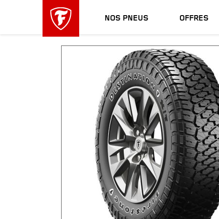
sauter
header
la
skipped
NOS PNEUS
OFFRES
navigation
principale