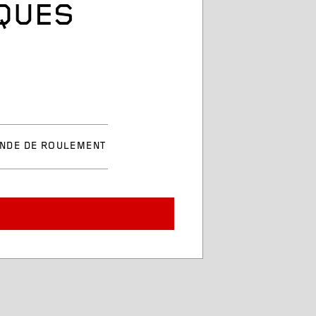
IQUES
NDE DE ROULEMENT
uvée
de roulement