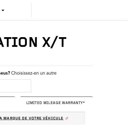
US ENGLISH
US SPANISH
ATION X/T
CANADIAN ENGLISH
CANADIAN FRENCH
neus?
Choisissez-en un autre
LIMITED MILEAGE WARRANTY*
A MARQUE DE VOTRE VÉHICULE