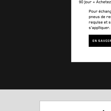
90 jour « Achetez
Pour échang
pneus de re
requise et s
s’appliquer.
EN SAVOI