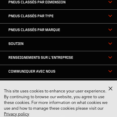
page
PNEUS CLASSÉS PAR DIMENSION
PNEUS CLASSÉS PAR TYPE
PNEUS CLASSÉS PAR MARQUE
SOUTIEN
RENSEIGNEMENTS SUR L’ENTREPRISE
COMMUNIQUER AVEC NOUS
This site uses cookies to enhance your user experience.
Restez connecté
By continuing to browse our website, you agree to use
these cookies. For more information on what cookies we
use and how to manage these cookies please visit our
Privacy policy
US English