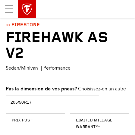
sauter
header
Mobile
la
skipped
Menu
navigation
principale
FIRESTONE
FIREHAWK AS
V2
Sedan/Minivan
| Performance
Pas la dimension de vos pneus?
Choisissez-en un autre
PRIX PDSF
LIMITED MILEAGE
WARRANTY*