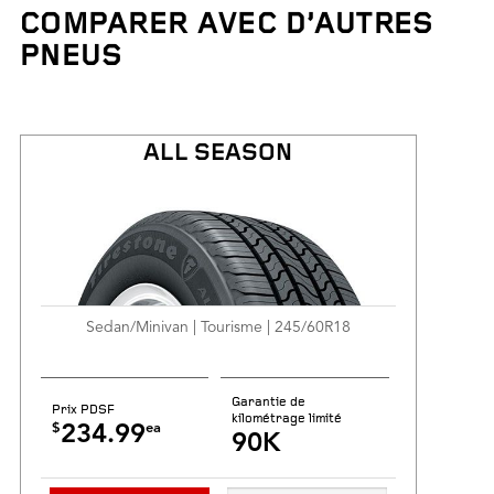
COMPARER AVEC D’AUTRES
Poids des pneus
PNEUS
Garantie de kilométrage limité
ALL SEASON
Sedan/Minivan | Tourisme | 245/60R18
Garantie de
Prix PDSF
kilométrage limité
$
ea
234.99
90K