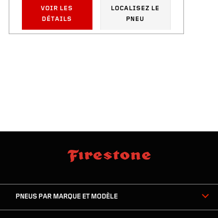
VOIR LES
LOCALISEZ LE
DÉTAILS
PNEU
sauter
footer
la
skipped
navigation
du
PNEUS PAR MARQUE ET MODÈLE
pied
de