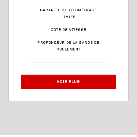
Plage de charge
GARANTIE DE KILOMÉTRAGE
LIMITÉ
Cote de vitesse
COTE DE VITESSE
Style des flancs latéraux
PROFONDEUR DE LA BANDE DE
ROULEMENT
Numéro d’article
Largeur de jante approuvée
VOIR PLUS
Diamètre du pneu
Profondeur de la bande de
roulement