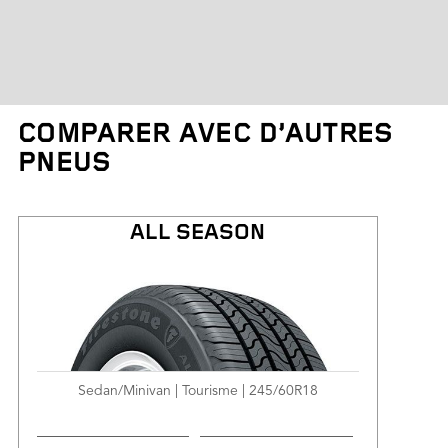
Profondeur de la bande de
roulement
COMPARER AVEC D’AUTRES
Poids des pneus
PNEUS
Garantie de kilométrage limité
ALL SEASON
Sedan/Minivan | Tourisme | 245/60R18