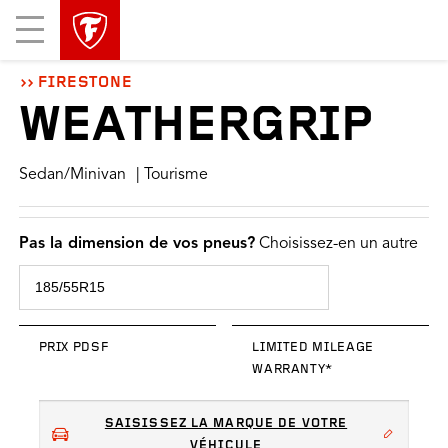
sauter
header
Mobile
la
skipped
Menu
navigation
principale
FIRESTONE
WEATHERGRIP
Sedan/Minivan
| Tourisme
Pas la dimension de vos pneus?
Choisissez-en un autre
PRIX PDSF
LIMITED MILEAGE
WARRANTY*
SAISISSEZ LA MARQUE DE VOTRE
VÉHICULE