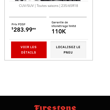
CUV/SUV | Toutes saisons | 235/65R18
Garantie de
Prix PDSF
kilométrage limité
$
ea
283.99
110K
VOIR LES
LOCALISEZ LE
DÉTAILS
PNEU
sauter
footer