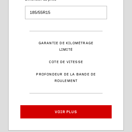
Description du service
Plage de charge
GARANTIE DE KILOMÉTRAGE
LIMITÉ
Cote de vitesse
COTE DE VITESSE
Style des flancs latéraux
PROFONDEUR DE LA BANDE DE
ROULEMENT
Numéro d’article
Largeur de jante approuvée
VOIR PLUS
Diamètre du pneu